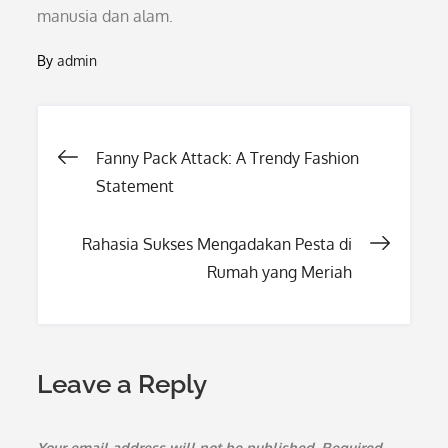
manusia dan alam.
By
admin
Post
Fanny Pack Attack: A Trendy Fashion
Statement
navigation
Rahasia Sukses Mengadakan Pesta di
Rumah yang Meriah
Leave a Reply
Your email address will not be published.
Required