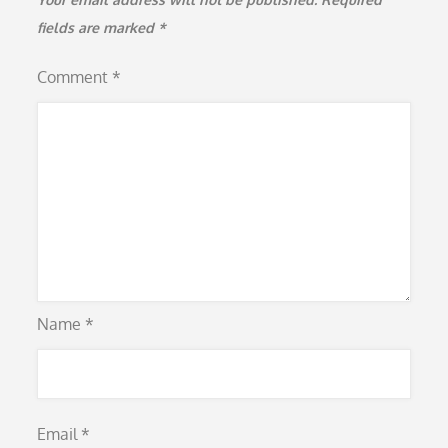
fields are marked
*
Comment
*
Name
*
Email
*