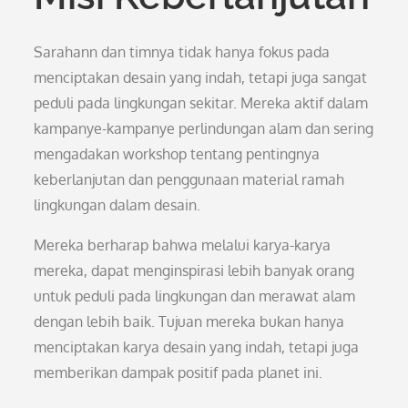
Sarahann dan timnya tidak hanya fokus pada
menciptakan desain yang indah, tetapi juga sangat
peduli pada lingkungan sekitar. Mereka aktif dalam
kampanye-kampanye perlindungan alam dan sering
mengadakan workshop tentang pentingnya
keberlanjutan dan penggunaan material ramah
lingkungan dalam desain.
Mereka berharap bahwa melalui karya-karya
mereka, dapat menginspirasi lebih banyak orang
untuk peduli pada lingkungan dan merawat alam
dengan lebih baik. Tujuan mereka bukan hanya
menciptakan karya desain yang indah, tetapi juga
memberikan dampak positif pada planet ini.