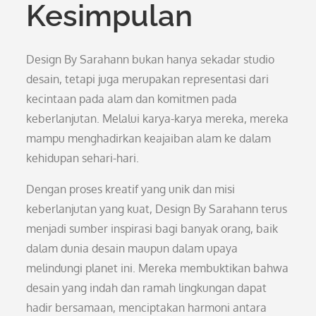
Kesimpulan
Design By Sarahann bukan hanya sekadar studio
desain, tetapi juga merupakan representasi dari
kecintaan pada alam dan komitmen pada
keberlanjutan. Melalui karya-karya mereka, mereka
mampu menghadirkan keajaiban alam ke dalam
kehidupan sehari-hari.
Dengan proses kreatif yang unik dan misi
keberlanjutan yang kuat, Design By Sarahann terus
menjadi sumber inspirasi bagi banyak orang, baik
dalam dunia desain maupun dalam upaya
melindungi planet ini. Mereka membuktikan bahwa
desain yang indah dan ramah lingkungan dapat
hadir bersamaan, menciptakan harmoni antara