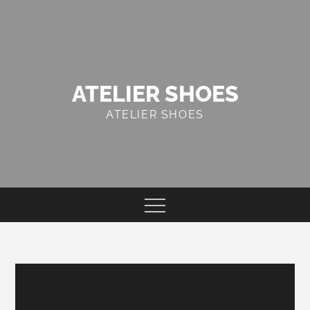
Skip
to
content
ATELIER SHOES
ATELIER SHOES