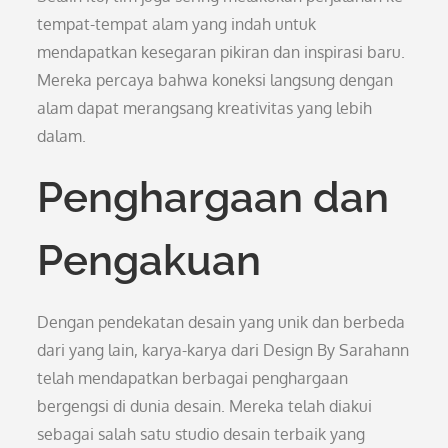
tempat-tempat alam yang indah untuk
mendapatkan kesegaran pikiran dan inspirasi baru.
Mereka percaya bahwa koneksi langsung dengan
alam dapat merangsang kreativitas yang lebih
dalam.
Penghargaan dan
Pengakuan
Dengan pendekatan desain yang unik dan berbeda
dari yang lain, karya-karya dari Design By Sarahann
telah mendapatkan berbagai penghargaan
bergengsi di dunia desain. Mereka telah diakui
sebagai salah satu studio desain terbaik yang