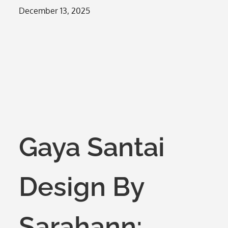
Posted
December 13, 2025
on
Gaya Santai
Design By
Sarahann: