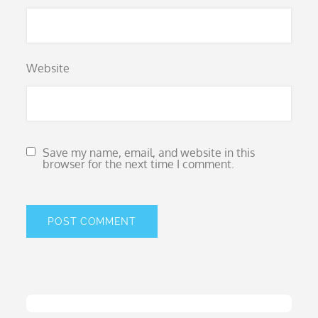
Website
Save my name, email, and website in this
browser for the next time I comment.