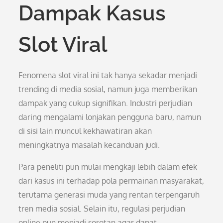
Dampak Kasus
Slot Viral
Fenomena slot viral ini tak hanya sekadar menjadi
trending di media sosial, namun juga memberikan
dampak yang cukup signifikan. Industri perjudian
daring mengalami lonjakan pengguna baru, namun
di sisi lain muncul kekhawatiran akan
meningkatnya masalah kecanduan judi.
Para peneliti pun mulai mengkaji lebih dalam efek
dari kasus ini terhadap pola permainan masyarakat,
terutama generasi muda yang rentan terpengaruh
tren media sosial. Selain itu, regulasi perjudian
online pun menjadi sorotan agar dapat