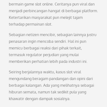
bermain game slot online. Ceritanya pun viral dan
menjadi perbincangan hangat di berbagai platform.
Ketertarikan masyarakat pun melejit tajam
terhadap permainan slot.
Sebagian netizen mencibir, sebagian lainnya justru
penasaran ingin mencoba sendiri. Hal ini pun
memicu berbagai reaksi dari pihak terkait,
termasuk regulator perjudian yang mulai
memberikan perhatian lebih pada industri ini.
Seiring berjalannya waktu, kasus slot viral
mengundang beragam pandangan dan opini dari
berbagai kalangan. Ada yang melihatnya sebagai
hiburan semata, namun tak sedikit pula yang
khawatir dengan dampak sosialnya.