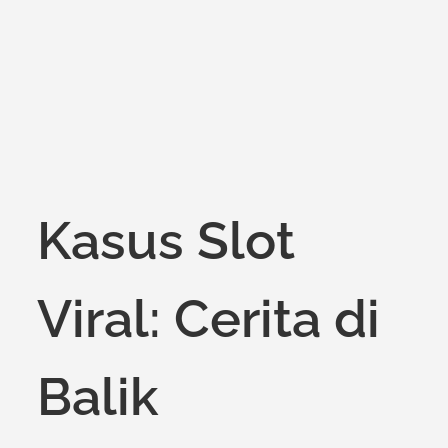
on
Kasus Slot
Viral: Cerita di
Balik