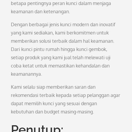
betapa pentingnya peran kunci dalam menjaga
keamanan dan ketenangan.
Dengan berbagai jenis kunci modern dan inovatif
yang kami sediakan, kami berkomitmen untuk
memberikan solusi terbaik dalam hal keamanan.
Dari kunci pintu rumah hingga kunci gembok,
setiap produk yang kami jual telah melewati uji
coba ketat untuk memastikan kehandalan dan
keamanannya.
Kami selalu siap memberikan saran dan
rekomendasi terbaik kepada setiap pelanggan agar
dapat memilih kunci yang sesuai dengan
kebutuhan dan budget masing-masing.
Penutup: