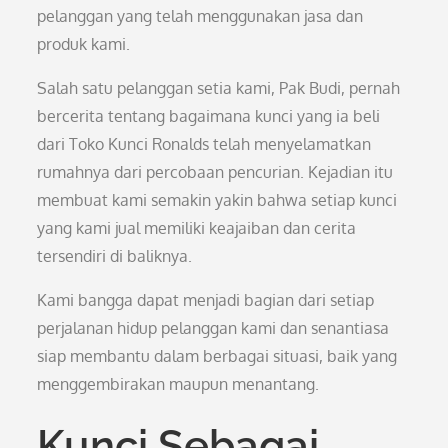
pelanggan yang telah menggunakan jasa dan
produk kami.
Salah satu pelanggan setia kami, Pak Budi, pernah
bercerita tentang bagaimana kunci yang ia beli
dari Toko Kunci Ronalds telah menyelamatkan
rumahnya dari percobaan pencurian. Kejadian itu
membuat kami semakin yakin bahwa setiap kunci
yang kami jual memiliki keajaiban dan cerita
tersendiri di baliknya.
Kami bangga dapat menjadi bagian dari setiap
perjalanan hidup pelanggan kami dan senantiasa
siap membantu dalam berbagai situasi, baik yang
menggembirakan maupun menantang.
Kunci Sebagai