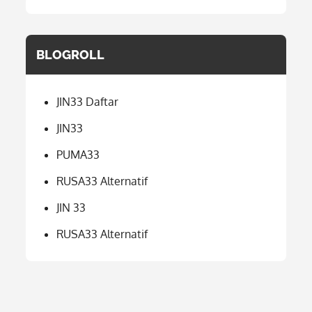
BLOGROLL
JIN33 Daftar
JIN33
PUMA33
RUSA33 Alternatif
JIN 33
RUSA33 Alternatif