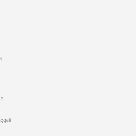
ri
an,
ggali