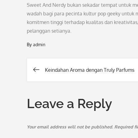
Sweet And Nerdy bukan sekadar tempat untuk me
wadah bagi para pecinta kultur pop geeky untuk 
komitmen tinggi terhadap kualitas dan kreativit
pelanggan setianya.
By
admin
Keindahan Aroma dengan Truly Parfums
Post
navigation
Leave a Reply
Your email address will not be published.
Required f