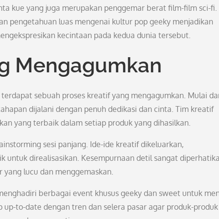
nta kue yang juga merupakan penggemar berat film-film sci-fi.
an pengetahuan luas mengenai kultur pop geeky menjadikan
ngekspresikan kecintaan pada kedua dunia tersebut.
ang Mengagumkan
y terdapat sebuah proses kreatif yang mengagumkan. Mulai da
ahapan dijalani dengan penuh dedikasi dan cinta. Tim kreatif
n yang terbaik dalam setiap produk yang dihasilkan.
nstorming sesi panjang. Ide-ide kreatif dikeluarkan,
k untuk direalisasikan. Kesempurnaan detil sangat diperhatik
ter yang lucu dan menggemaskan.
 menghadiri berbagai event khusus geeky dan sweet untuk men
ap up-to-date dengan tren dan selera pasar agar produk-produk