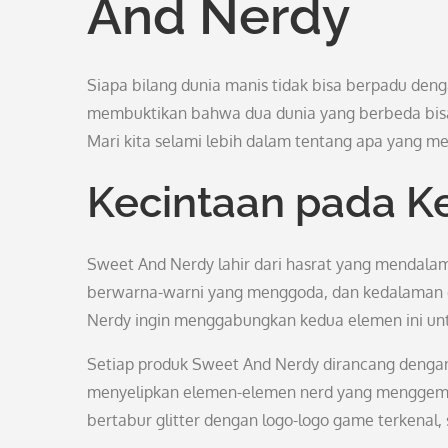
And Nerdy
Siapa bilang dunia manis tidak bisa berpadu den
membuktikan bahwa dua dunia yang berbeda bisa
Mari kita selami lebih dalam tentang apa yang 
Kecintaan pada K
Sweet And Nerdy lahir dari hasrat yang mendalam
berwarna-warni yang menggoda, dan kedalaman d
Nerdy ingin menggabungkan kedua elemen ini un
Setiap produk Sweet And Nerdy dirancang dengan 
menyelipkan elemen-elemen nerd yang menggemas
bertabur glitter dengan logo-logo game terkenal,