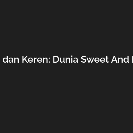
 dan Keren: Dunia Sweet And