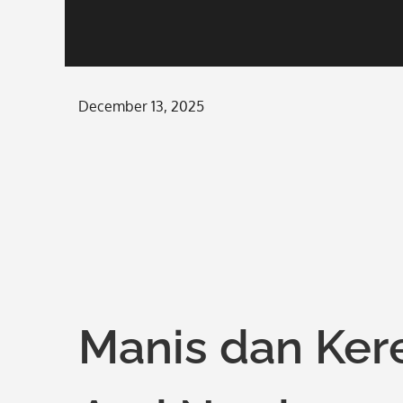
Posted
December 13, 2025
on
Manis dan Ker