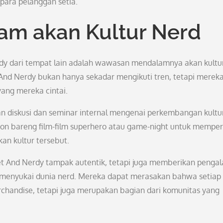
para pelanggan setia.
m akan Kultur Nerd
y dari tempat lain adalah wawasan mendalamnya akan kultu
And Nerdy bukan hanya sekadar mengikuti tren, tetapi merek
ang mereka cintai.
 diskusi dan seminar internal mengenai perkembangan kultu
n bareng film-film superhero atau game-night untuk memper
n kultur tersebut.
t And Nerdy tampak autentik, tetapi juga memberikan penga
a menyukai dunia nerd. Mereka dapat merasakan bahwa setiap
chandise, tetapi juga merupakan bagian dari komunitas yang