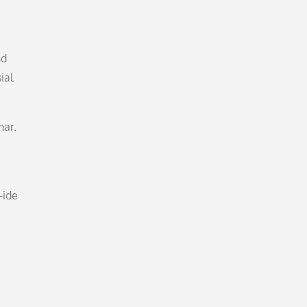
nd
ial
mar.
-ide