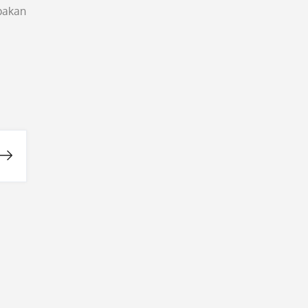
pakan