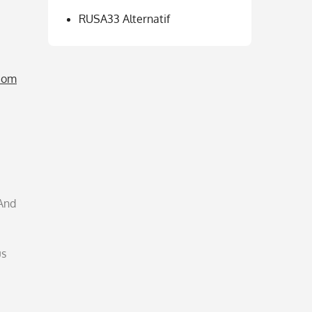
RUSA33 Alternatif
com
And
us