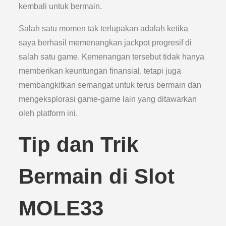
kembali untuk bermain.
Salah satu momen tak terlupakan adalah ketika
saya berhasil memenangkan jackpot progresif di
salah satu game. Kemenangan tersebut tidak hanya
memberikan keuntungan finansial, tetapi juga
membangkitkan semangat untuk terus bermain dan
mengeksplorasi game-game lain yang ditawarkan
oleh platform ini.
Tip dan Trik
Bermain di Slot
MOLE33