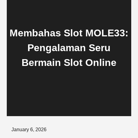
Membahas Slot MOLE33:
Pengalaman Seru
Bermain Slot Online
Posted
January 6, 2026
on