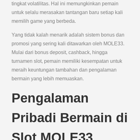
tingkat volatilitas. Hal ini memungkinkan pemain
untuk selalu merasakan tantangan baru setiap kali
memilih game yang berbeda.
Yang tidak kalah menarik adalah sistem bonus dan
promosi yang sering kali ditawarkan oleh MOLE33.
Mulai dari bonus deposit, cashback, hingga
turnamen slot, pemain memiliki kesempatan untuk
meraih keuntungan tambahan dan pengalaman
bermain yang lebih memuaskan.
Pengalaman
Pribadi Bermain di
Slot MOLE33