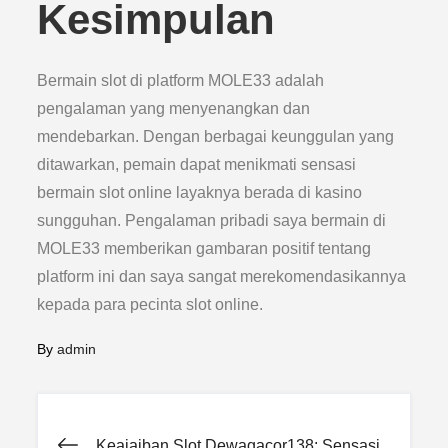
Kesimpulan
Bermain slot di platform MOLE33 adalah
pengalaman yang menyenangkan dan
mendebarkan. Dengan berbagai keunggulan yang
ditawarkan, pemain dapat menikmati sensasi
bermain slot online layaknya berada di kasino
sungguhan. Pengalaman pribadi saya bermain di
MOLE33 memberikan gambaran positif tentang
platform ini dan saya sangat merekomendasikannya
kepada para pecinta slot online.
By
admin
Post
Keajaiban Slot Dewagacor138: Sensasi