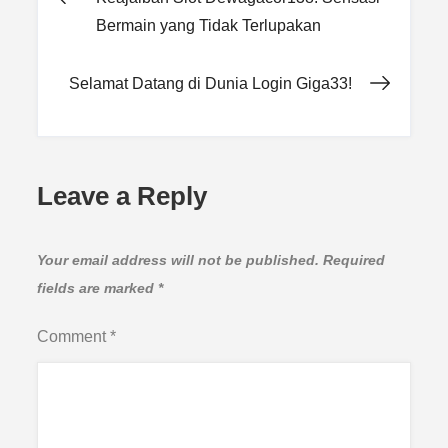
Bermain yang Tidak Terlupakan
navigation
Selamat Datang di Dunia Login Giga33!
Leave a Reply
Your email address will not be published.
Required
fields are marked
*
Comment
*