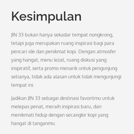
Kesimpulan
JIN 33 bukan hanya sekadar tempat nongkrong,
tetapi juga merupakan ruang inspirasi bagi para
pencari ide dan penikmat kopi. Dengan atmosfer
yang hangat, menu lezat, ruang diskusi yang
inspiratif, serta promo menarik untuk pengunjung
setianya, tidak ada alasan untuk tidak mengunjungi
tempat ini.
Jadikan JIN 33 sebagai destinasi favoritmu untuk
melepas penat, meraih inspirasi baru, dan
menikmati hidup dengan secangkir kopi yang
hangat di tanganmu.