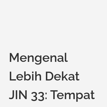
on
Mengenal
Lebih Dekat
JIN 33: Tempat