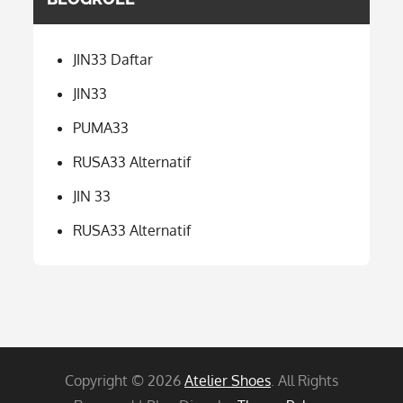
JIN33 Daftar
JIN33
PUMA33
RUSA33 Alternatif
JIN 33
RUSA33 Alternatif
Copyright © 2026
Atelier Shoes
. All Rights