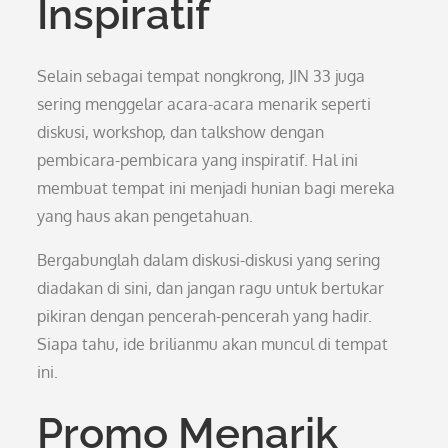
Inspiratif
Selain sebagai tempat nongkrong, JIN 33 juga
sering menggelar acara-acara menarik seperti
diskusi, workshop, dan talkshow dengan
pembicara-pembicara yang inspiratif. Hal ini
membuat tempat ini menjadi hunian bagi mereka
yang haus akan pengetahuan.
Bergabunglah dalam diskusi-diskusi yang sering
diadakan di sini, dan jangan ragu untuk bertukar
pikiran dengan pencerah-pencerah yang hadir.
Siapa tahu, ide brilianmu akan muncul di tempat
ini.
Promo Menarik