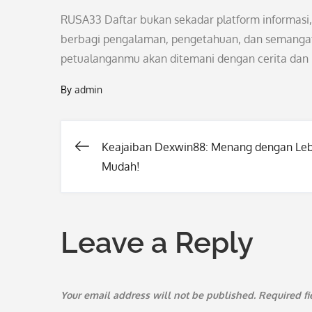
RUSA33 Daftar bukan sekadar platform informasi,
berbagi pengalaman, pengetahuan, dan semangat. 
petualanganmu akan ditemani dengan cerita dan 
By
admin
Keajaiban Dexwin88: Menang dengan Leb
Post
Mudah!
navigation
Leave a Reply
Your email address will not be published.
Required f