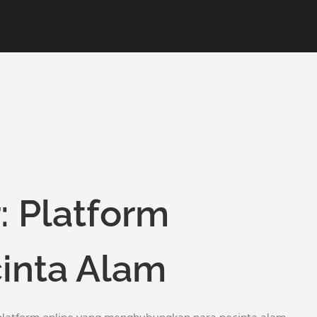
: Platform
inta Alam