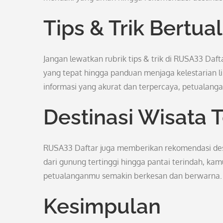
Tips & Trik Bertua
Jangan lewatkan rubrik tips & trik di RUSA33 Daft
yang tepat hingga panduan menjaga kelestarian l
informasi yang akurat dan terpercaya, petualan
Destinasi Wisata 
RUSA33 Daftar juga memberikan rekomendasi desti
dari gunung tertinggi hingga pantai terindah, 
petualanganmu semakin berkesan dan berwarna.
Kesimpulan