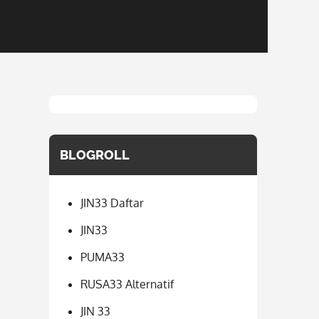
BLOGROLL
JIN33 Daftar
JIN33
PUMA33
RUSA33 Alternatif
JIN 33