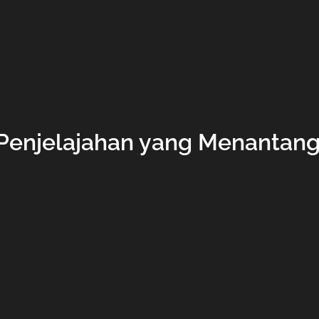
Penjelajahan yang Menantang