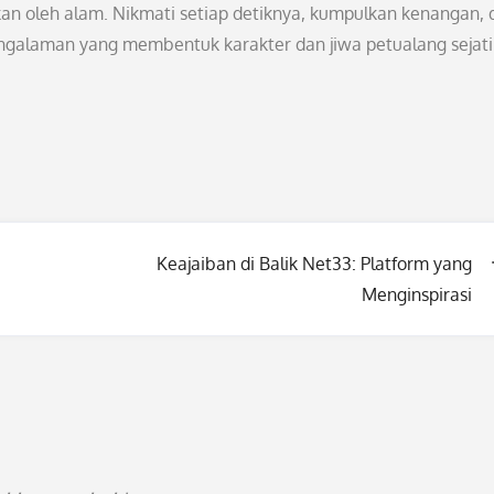
n oleh alam. Nikmati setiap detiknya, kumpulkan kenangan, 
engalaman yang membentuk karakter dan jiwa petualang sejati
Keajaiban di Balik Net33: Platform yang
Menginspirasi