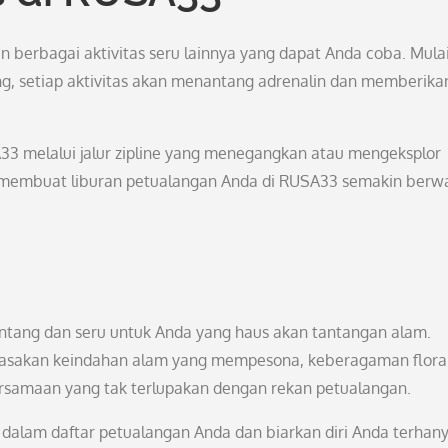
berbagai aktivitas seru lainnya yang dapat Anda coba. Mulai
ung, setiap aktivitas akan menantang adrenalin dan memberika
3 melalui jalur zipline yang menegangkan atau mengeksplor
akan membuat liburan petualangan Anda di RUSA33 semakin berw
tang dan seru untuk Anda yang haus akan tantangan alam.
erasakan keindahan alam yang mempesona, keberagaman flora
rsamaan yang tak terlupakan dengan rekan petualangan.
 dalam daftar petualangan Anda dan biarkan diri Anda terhan