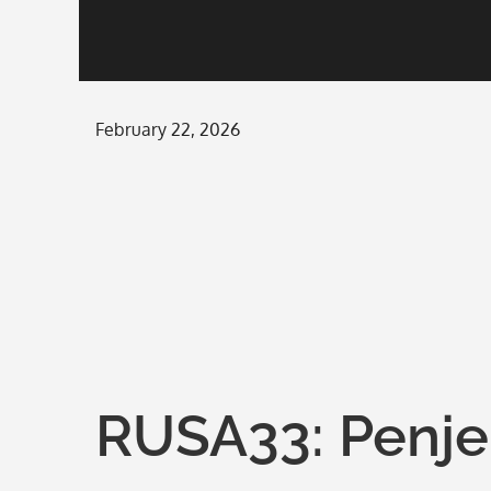
Posted
February 22, 2026
on
RUSA33: Penje