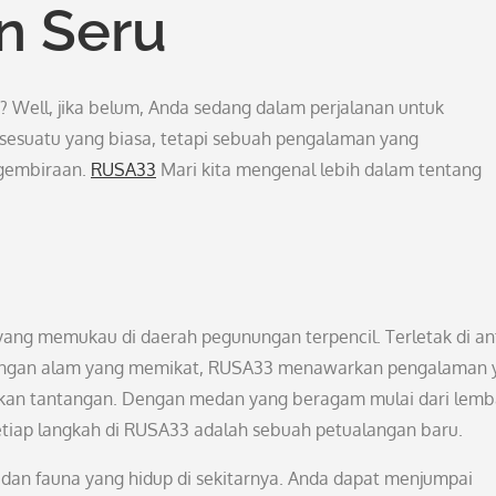
n Seru
Well, jika belum, Anda sedang dalam perjalanan untuk
sesuatu yang biasa, tetapi sebuah pengalaman yang
gembiraan.
RUSA33
Mari kita mengenal lebih dalam tentang
yang memukau di daerah pegunungan terpencil. Terletak di an
angan alam yang memikat, RUSA33 menawarkan pengalaman 
 akan tantangan. Dengan medan yang beragam mulai dari lem
tiap langkah di RUSA33 adalah sebuah petualangan baru.
dan fauna yang hidup di sekitarnya. Anda dapat menjumpai