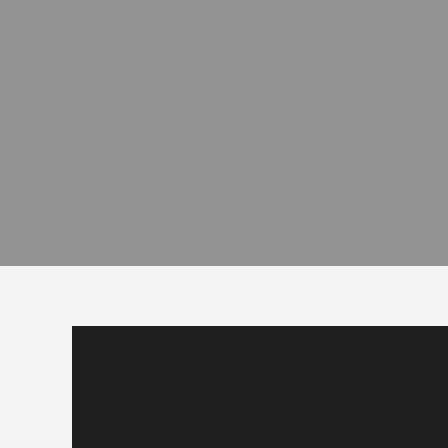
Skip
to
content