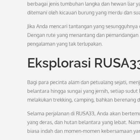
berbagai jenis tumbuhan langka dan hewan liar y
ditemani oleh kicauan burung yang merdu dan s
Jika Anda mencari tantangan yang sesungguhnya d
Dengan rute yang menantang dan pemandangan a
pengalaman yang tak terlupakan.
Eksplorasi RUSA3
Bagi para pecinta alam dan petualang sejati, men
belantara hingga sungai yang jernih, setiap sud
melakukan trekking, camping, bahkan berenang di
Selama perjalanan di RUSA33, Anda akan bertemu
yang deras, dan hutan belantara yang lebat. Na
biasa indah dan momen-momen kebersamaan yang