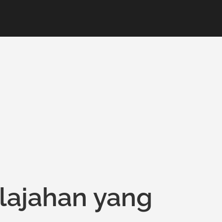
lajahan yang