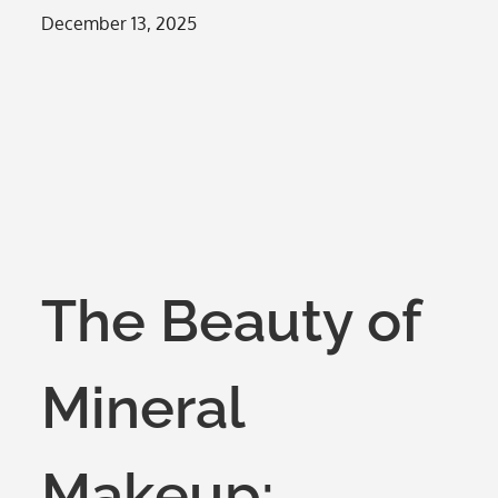
Posted
December 13, 2025
on
The Beauty of
Mineral
Makeup: